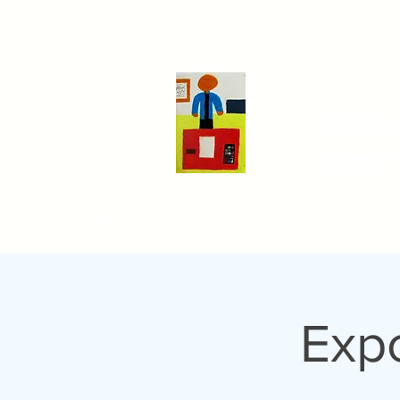
Yaume-c
vives"
Exp