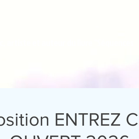
, artiste et auteur du livre "Séquences
osition ENTREZ C